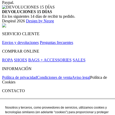
Paypal.
DEVOLUCIONES 15 DÍAS
En los siguientes 14 días de recibir tu pedido.
Despiral 2026
Design by Neorg
SERVICIO CLIENTE
Envios y devoluciones
Preguntas frecuentes
COMPRAR ONLINE
ROPA
SHOES
BAGS + ACCESSORIES
SALES
INFORMACIÓN
Política de privacidad
Condiciones de venta
Aviso legal
Política de
Cookies
CONTACTO
Si tienes cualquier duda puedes contactar con nosotros en nuestra
tienda de C/ Santa Clara 43, en Girona:
Nosotros y terceros, como proveedores de servicios, utilizamos cookies y
tecnologías similares (en adelante “cookies”) para proporcionar y proteger
TEL: +34 972 21 30 04