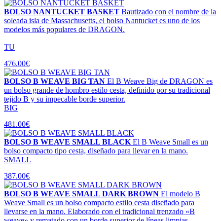
BOLSO NANTUCKET BASKET
Bautizado con el nombre de la
soleada isla de Massachusetts, el bolso Nantucket es uno de los
modelos más populares de DRAGON.
TU
476.00€
BOLSO B WEAVE BIG TAN
El B Weave Big de DRAGON es
un bolso grande de hombro estilo cesta, definido por su tradicional
tejido B y su impecable borde superior.
BIG
481.00€
BOLSO B WEAVE SMALL BLACK
El B Weave Small es un
bolso compacto tipo cesta, diseñado para llevar en la mano.
SMALL
387.00€
BOLSO B WEAVE SMALL DARK BROWN
El modelo B
Weave Small es un bolso compacto estilo cesta diseñado para
llevarse en la mano. Elaborado con el tradicional trenzado «B
weave» y rematado con un borde superior de líneas limpias.