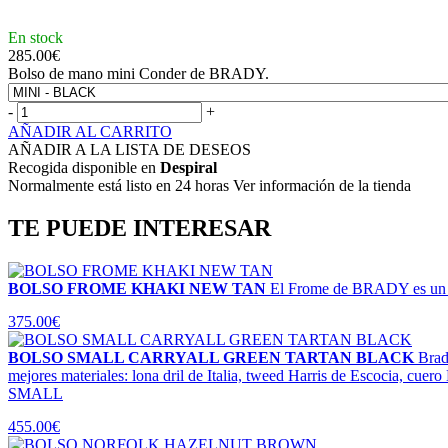
En stock
285.00
€
Bolso de mano mini Conder de BRADY.
-
+
AÑADIR AL CARRITO
AÑADIR A LA LISTA DE DESEOS
Recogida disponible en
Despiral
Normalmente está listo en 24 horas Ver información de la tienda
TE PUEDE INTERESAR
BOLSO FROME KHAKI NEW TAN
El Frome de BRADY es un nu
375.00€
BOLSO SMALL CARRYALL GREEN TARTAN BLACK
Brad
mejores materiales: lona dril de Italia, tweed Harris de Escocia, cuero 
SMALL
455.00€