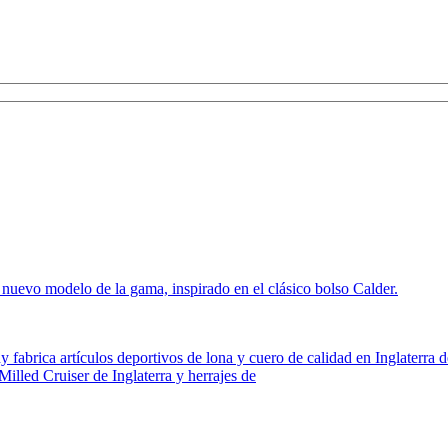
evo modelo de la gama, inspirado en el clásico bolso Calder.
y fabrica artículos deportivos de lona y cuero de calidad en Inglaterr
Milled Cruiser de Inglaterra y herrajes de