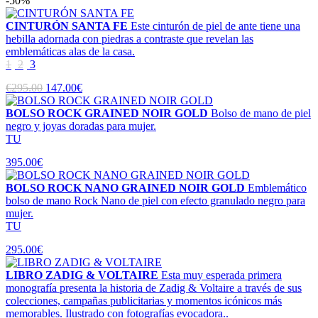
-50%
CINTURÓN SANTA FE
Este cinturón de piel de ante tiene una
hebilla adornada con piedras a contraste que revelan las
emblemáticas alas de la casa.
1
2
3
€295.00
147.00€
BOLSO ROCK GRAINED NOIR GOLD
Bolso de mano de piel
negro y joyas doradas para mujer.
TU
395.00€
BOLSO ROCK NANO GRAINED NOIR GOLD
Emblemático
bolso de mano Rock Nano de piel con efecto granulado negro para
mujer.
TU
295.00€
LIBRO ZADIG & VOLTAIRE
Esta muy esperada primera
monografía presenta la historia de Zadig & Voltaire a través de sus
colecciones, campañas publicitarias y momentos icónicos más
memorables. Ilustrado con fotografías evocadora..