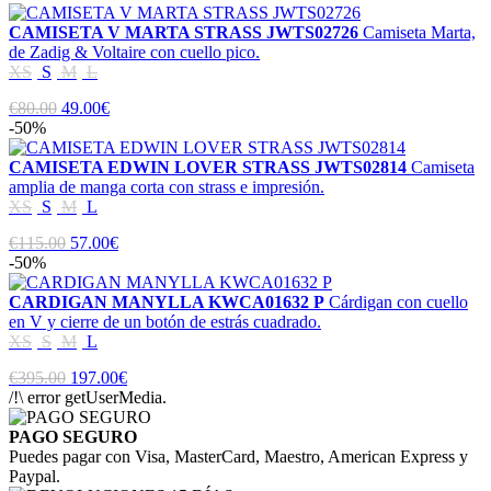
CAMISETA V MARTA STRASS JWTS02726
Camiseta Marta,
de Zadig & Voltaire con cuello pico.
XS
S
M
L
€80.00
49.00€
-50%
CAMISETA EDWIN LOVER STRASS JWTS02814
Camiseta
amplia de manga corta con strass e impresión.
XS
S
M
L
€115.00
57.00€
-50%
CARDIGAN MANYLLA KWCA01632 P
Cárdigan con cuello
en V y cierre de un botón de estrás cuadrado.
XS
S
M
L
€395.00
197.00€
/!\ error getUserMedia.
PAGO SEGURO
Puedes pagar con Visa, MasterCard, Maestro, American Express y
Paypal.