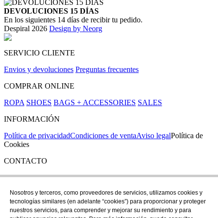
DEVOLUCIONES 15 DÍAS
En los siguientes 14 días de recibir tu pedido.
Despiral 2026
Design by Neorg
SERVICIO CLIENTE
Envios y devoluciones
Preguntas frecuentes
COMPRAR ONLINE
ROPA
SHOES
BAGS + ACCESSORIES
SALES
INFORMACIÓN
Política de privacidad
Condiciones de venta
Aviso legal
Política de
Cookies
CONTACTO
Si tienes cualquier duda puedes contactar con nosotros en nuestra
tienda de C/ Santa Clara 43, en Girona:
Nosotros y terceros, como proveedores de servicios, utilizamos cookies y
tecnologías similares (en adelante “cookies”) para proporcionar y proteger
TEL: +34 972 21 30 04
nuestros servicios, para comprender y mejorar su rendimiento y para
EMAIL: despiral@despiral.com