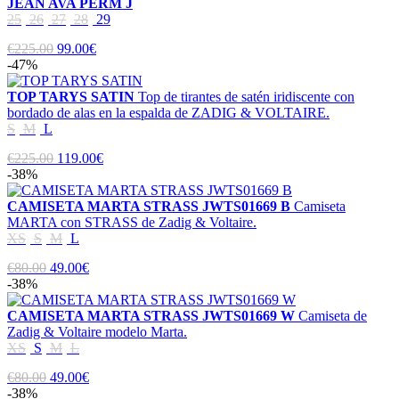
JEAN AVA PERM J
25
26
27
28
29
€225.00
99.00€
-47%
TOP TARYS SATIN
Top de tirantes de satén iridiscente con
bordado de alas en la espalda de ZADIG & VOLTAIRE.
S
M
L
€225.00
119.00€
-38%
CAMISETA MARTA STRASS JWTS01669 B
Camiseta
MARTA con STRASS de Zadig & Voltaire.
XS
S
M
L
€80.00
49.00€
-38%
CAMISETA MARTA STRASS JWTS01669 W
Camiseta de
Zadig & Voltaire modelo Marta.
XS
S
M
L
€80.00
49.00€
-38%