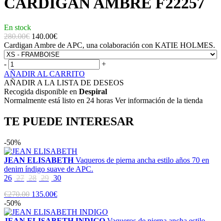
CARDIGAN AMBRE F22257
En stock
280.00€
140.00
€
Cardigan Ambre de APC, una colaboración con KATIE HOLMES.
-
+
AÑADIR AL CARRITO
AÑADIR A LA LISTA DE DESEOS
Recogida disponible en
Despiral
Normalmente está listo en 24 horas Ver información de la tienda
TE PUEDE INTERESAR
-50%
JEAN ELISABETH
Vaqueros de pierna ancha estilo años 70 en
denim índigo suave de APC.
26
27
28
29
30
€270.00
135.00€
-50%
JEAN ELISABETH INDIGO
Vaqueros de pierna ancha estilo