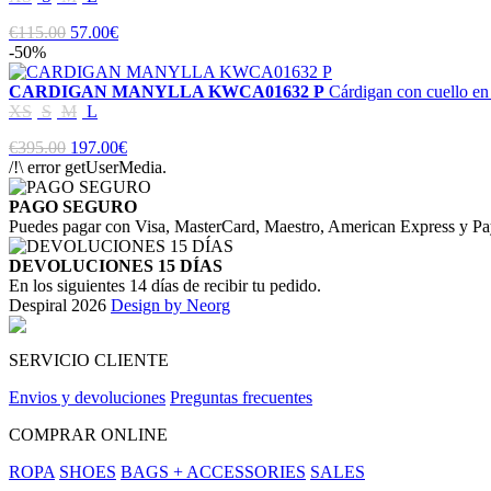
€115.00
57.00€
-50%
CARDIGAN MANYLLA KWCA01632 P
Cárdigan con cuello en 
XS
S
M
L
€395.00
197.00€
/!\ error getUserMedia.
PAGO SEGURO
Puedes pagar con Visa, MasterCard, Maestro, American Express y Pa
DEVOLUCIONES 15 DÍAS
En los siguientes 14 días de recibir tu pedido.
Despiral 2026
Design by Neorg
SERVICIO CLIENTE
Envios y devoluciones
Preguntas frecuentes
COMPRAR ONLINE
ROPA
SHOES
BAGS + ACCESSORIES
SALES