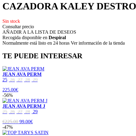
CAZADORA KALEY DESTRO
Sin stock
Consultar precio
AÑADIR A LA LISTA DE DESEOS
Recogida disponible en
Despiral
Normalmente está listo en 24 horas Ver información de la tienda
TE PUEDE INTERESAR
JEAN AVA PERM
25
26
27
28
29
225.00€
-56%
JEAN AVA PERM J
25
26
27
28
29
€225.00
99.00€
-47%