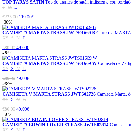
TOP TARYS SATIN
Top de tirantes de satén iridiscente con bo
S
M
L
€225.00
119.00€
-38%
CAMISETA MARTA STRASS JWTS01669 B
Camiseta MARTA 
XS
S
M
L
€80.00
49.00€
-38%
CAMISETA MARTA STRASS JWTS01669 W
Camiseta de Zadi
XS
S
M
L
€80.00
49.00€
-38%
CAMISETA V MARTA STRASS JWTS02726
Camiseta Marta, de
XS
S
M
L
€80.00
49.00€
-50%
CAMISETA EDWIN LOVER STRASS JWTS02814
Camiseta am
XS
S
M
L