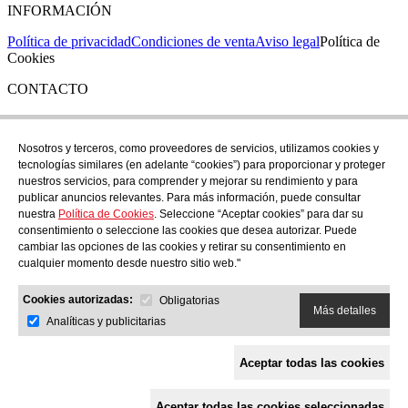
INFORMACIÓN
Política de privacidad
Condiciones de venta
Aviso legal
Política de
Cookies
CONTACTO
Si tienes cualquier duda puedes contactar con nosotros en nuestra
tienda de C/ Santa Clara 43, en Girona:
Nosotros y terceros, como proveedores de servicios, utilizamos cookies y
tecnologías similares (en adelante “cookies”) para proporcionar y proteger
TEL: +34 972 21 30 04
nuestros servicios, para comprender y mejorar su rendimiento y para
EMAIL: despiral@despiral.com
publicar anuncios relevantes. Para más información, puede consultar
nuestra
Política de Cookies
. Seleccione “Aceptar cookies” para dar su
SÍGUENOS EN
consentimiento o seleccione las cookies que desea autorizar. Puede
Instagram
cambiar las opciones de las cookies y retirar su consentimiento en
cualquier momento desde nuestro sitio web."
Financiado por la Unión Europea -
Cookies autorizadas:
Obligatorias
NextGeneration EU
Más detalles
Analíticas y publicitarias
Aceptar todas las cookies
Aceptar todas las cookies seleccionadas