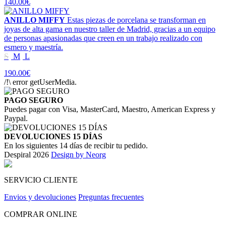
140.00€
ANILLO MIFFY
Estas piezas de porcelana se transforman en
joyas de alta gama en nuestro taller de Madrid, gracias a un equipo
de personas apasionadas que creen en un trabajo realizado con
esmero y maestría.
S
M
L
190.00€
/!\ error getUserMedia.
PAGO SEGURO
Puedes pagar con Visa, MasterCard, Maestro, American Express y
Paypal.
DEVOLUCIONES 15 DÍAS
En los siguientes 14 días de recibir tu pedido.
Despiral 2026
Design by Neorg
SERVICIO CLIENTE
Envios y devoluciones
Preguntas frecuentes
COMPRAR ONLINE