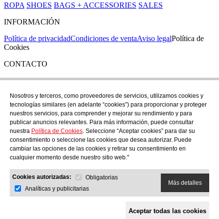
ROPA
SHOES
BAGS + ACCESSORIES
SALES
INFORMACIÓN
Política de privacidad
Condiciones de venta
Aviso legal
Política de
Cookies
CONTACTO
Si tienes cualquier duda puedes contactar con nosotros en nuestra
tienda de C/ Santa Clara 43, en Girona:
Nosotros y terceros, como proveedores de servicios, utilizamos cookies y
tecnologías similares (en adelante “cookies”) para proporcionar y proteger
TEL: +34 972 21 30 04
nuestros servicios, para comprender y mejorar su rendimiento y para
EMAIL: despiral@despiral.com
publicar anuncios relevantes. Para más información, puede consultar
nuestra
Política de Cookies
. Seleccione “Aceptar cookies” para dar su
SÍGUENOS EN
consentimiento o seleccione las cookies que desea autorizar. Puede
Instagram
cambiar las opciones de las cookies y retirar su consentimiento en
cualquier momento desde nuestro sitio web."
Financiado por la Unión Europea -
Cookies autorizadas:
NextGeneration EU
Obligatorias
Más detalles
Analíticas y publicitarias
Aceptar todas las cookies