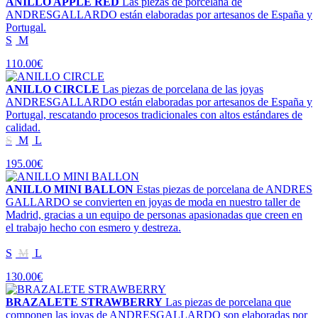
ANILLO APPLE RED
Las piezas de porcelana de
ANDRESGALLARDO están elaboradas por artesanos de España y
Portugal.
S
M
110.00€
ANILLO CIRCLE
Las piezas de porcelana de las joyas
ANDRESGALLARDO están elaboradas por artesanos de España y
Portugal, rescatando procesos tradicionales con altos estándares de
calidad.
S
M
L
195.00€
ANILLO MINI BALLON
Estas piezas de porcelana de ANDRES
GALLARDO se convierten en joyas de moda en nuestro taller de
Madrid, gracias a un equipo de personas apasionadas que creen en
el trabajo hecho con esmero y destreza.
S
M
L
130.00€
BRAZALETE STRAWBERRY
Las piezas de porcelana que
componen las joyas de ANDRESGALLARDO son elaboradas por