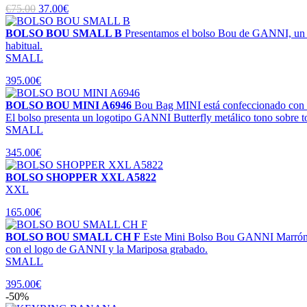
€75.00
37.00€
BOLSO BOU SMALL B
Presentamos el bolso Bou de GANNI, un ico
habitual.
SMALL
395.00€
BOLSO BOU MINI A6946
Bou Bag MINI está confeccionado con un
El bolso presenta un logotipo GANNI Butterfly metálico tono sobre t
SMALL
345.00€
BOLSO SHOPPER XXL A5822
XXL
165.00€
BOLSO BOU SMALL CH F
Este Mini Bolso Bou GANNI Marrón pr
con el logo de GANNI y la Mariposa grabado.
SMALL
395.00€
-50%