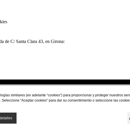
kies
nda de C/ Santa Clara 43, en Girona:
Financiado por la Unión Europea - NextGeneration E
logías similares (en adelante “cookies”) para proporcionar y proteger nuestros se
. Seleccione “Aceptar cookies” para dar su consentimiento o seleccione las cookie
detalles