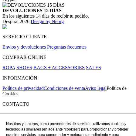
DEVOLUCIONES 15 DÍAS
En los siguientes 14 días de recibir tu pedido.
Despiral 2026
Design by Neorg
SERVICIO CLIENTE
Envios y devoluciones
Preguntas frecuentes
COMPRAR ONLINE
ROPA
SHOES
BAGS + ACCESSORIES
SALES
INFORMACIÓN
Política de privacidad
Condiciones de venta
Aviso legal
Política de
Cookies
CONTACTO
Si tienes cualquier duda puedes contactar con nosotros en nuestra
tienda de C/ Santa Clara 43, en Girona:
Nosotros y terceros, como proveedores de servicios, utilizamos cookies y
tecnologías similares (en adelante “cookies”) para proporcionar y proteger
TEL: +34 972 21 30 04
nuestros servicios, para comprender y mejorar su rendimiento y para