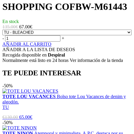
SHOPPING COFBW-M61443
En stock
135.00€
67.00
€
-
+
AÑADIR AL CARRITO
AÑADIR A LA LISTA DE DESEOS
Recogida disponible en
Despiral
Normalmente está listo en 24 horas Ver información de la tienda
TE PUEDE INTERESAR
-50%
TOTE LOU VACANCES
Bolso tote Lou Vacances de denim y
algodón.
TU
€130.00
65.00€
-50%
TOTE NINON
Atemporal y minimalista, A.P.C. destaca por su