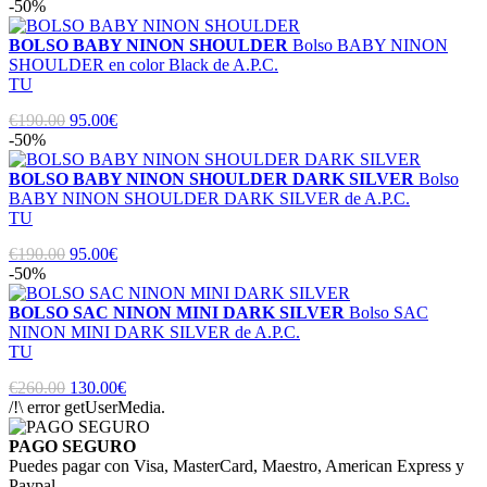
-50%
BOLSO BABY NINON SHOULDER
Bolso BABY NINON
SHOULDER en color Black de A.P.C.
TU
€190.00
95.00€
-50%
BOLSO BABY NINON SHOULDER DARK SILVER
Bolso
BABY NINON SHOULDER DARK SILVER de A.P.C.
TU
€190.00
95.00€
-50%
BOLSO SAC NINON MINI DARK SILVER
Bolso SAC
NINON MINI DARK SILVER de A.P.C.
TU
€260.00
130.00€
/!\ error getUserMedia.
PAGO SEGURO
Puedes pagar con Visa, MasterCard, Maestro, American Express y
Paypal.