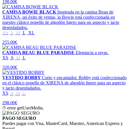
198.00€
CAMISA BOWIE BLACK
Inspirada en la camisa Beau de
XIRENA, un éxito de ventas, la Bowie está confeccionada en
nuestro clásico popelín de algodón ligero para un aspecto y tacto
desenfadados.
XS
S
M
L
XL
255.00€
CAMISA BEAU BLUE PARADISE
Elegancia a rayas.
XS
S
M
L
320.00€
VESTIDO BOBBY
Corto y encantador. Bobby está confeccionado
en el clásico popelín de XIRENA de algodón ligero para un aspecto
y tacto desenfadados.
XS
S
M
L
298.00€
/!\ error getUserMedia.
PAGO SEGURO
Puedes pagar con Visa, MasterCard, Maestro, American Express y
Paypal.