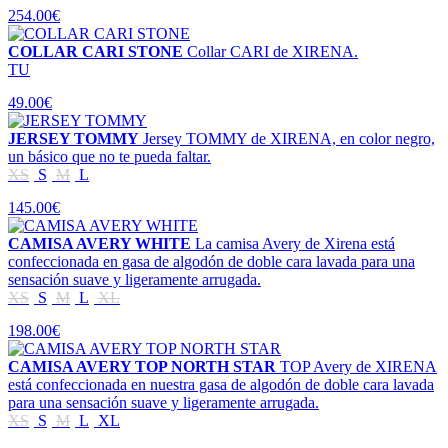
254.00€
COLLAR CARI STONE
Collar CARI de XIRENA.
TU
49.00€
JERSEY TOMMY
Jersey TOMMY de XIRENA, en color negro,
un básico que no te pueda faltar.
XS
S
M
L
145.00€
CAMISA AVERY WHITE
La camisa Avery de Xirena está
confeccionada en gasa de algodón de doble cara lavada para una
sensación suave y ligeramente arrugada.
XS
S
M
L
XL
198.00€
CAMISA AVERY TOP NORTH STAR
TOP Avery de XIRENA
está confeccionada en nuestra gasa de algodón de doble cara lavada
para una sensación suave y ligeramente arrugada.
XS
S
M
L
XL