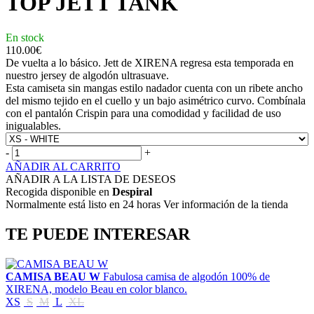
TOP JETT TANK
En stock
110.00
€
De vuelta a lo básico. Jett de XIRENA regresa esta temporada en
nuestro jersey de algodón ultrasuave.
Esta camiseta sin mangas estilo nadador cuenta con un ribete ancho
del mismo tejido en el cuello y un bajo asimétrico curvo. Combínala
con el pantalón Crispin para una comodidad y facilidad de uso
inigualables.
-
+
AÑADIR AL CARRITO
AÑADIR A LA LISTA DE DESEOS
Recogida disponible en
Despiral
Normalmente está listo en 24 horas Ver información de la tienda
TE PUEDE INTERESAR
CAMISA BEAU W
Fabulosa camisa de algodón 100% de
XIRENA, modelo Beau en color blanco.
XS
S
M
L
XL