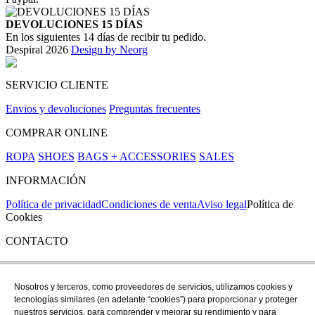
DEVOLUCIONES 15 DÍAS
En los siguientes 14 días de recibir tu pedido.
Despiral 2026
Design by Neorg
SERVICIO CLIENTE
Envios y devoluciones
Preguntas frecuentes
COMPRAR ONLINE
ROPA
SHOES
BAGS + ACCESSORIES
SALES
INFORMACIÓN
Política de privacidad
Condiciones de venta
Aviso legal
Política de
Cookies
CONTACTO
Si tienes cualquier duda puedes contactar con nosotros en nuestra
tienda de C/ Santa Clara 43, en Girona:
Nosotros y terceros, como proveedores de servicios, utilizamos cookies y
tecnologías similares (en adelante “cookies”) para proporcionar y proteger
TEL: +34 972 21 30 04
nuestros servicios, para comprender y mejorar su rendimiento y para