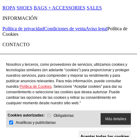
ROPA
SHOES
BAGS + ACCESSORIES
SALES
INFORMACIÓN
Política de privacidad
Condiciones de venta
Aviso legal
Política de
Cookies
CONTACTO
Si tienes cualquier duda puedes contactar con nosotros en nuestra
tienda de C/ Santa Clara 43, en Girona:
Nosotros y terceros, como proveedores de servicios, utilizamos cookies y
tecnologías similares (en adelante “cookies”) para proporcionar y proteger
TEL: +34 972 21 30 04
nuestros servicios, para comprender y mejorar su rendimiento y para
EMAIL: despiral@despiral.com
publicar anuncios relevantes. Para más información, puede consultar
nuestra
Política de Cookies
. Seleccione “Aceptar cookies” para dar su
SÍGUENOS EN
consentimiento o seleccione las cookies que desea autorizar. Puede
Instagram
cambiar las opciones de las cookies y retirar su consentimiento en
cualquier momento desde nuestro sitio web."
Financiado por la Unión Europea -
Cookies autorizadas:
NextGeneration EU
Obligatorias
Más detalles
Analíticas y publicitarias
Aceptar todas las cookies