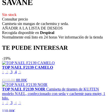
SAVANE
Sin stock
Consultar precio
Camiseta sin mangas de cachemira y seda.
AÑADIR A LA LISTA DE DESEOS
Recogida disponible en
Despiral
Normalmente está listo en 24 horas Ver información de la tienda
TE PUEDE INTERESAR
-19%
TOP NAEL F2139 CAMELO
1
2
3
4
5
€110.00
88.00€
TOP NAEL F2139 NOIR
Camiseta de tirantes de KUJTEN
modelo NAEL, confeccionado con seda y cachemir para mujer, 1
hilo.
1
2
3
4
5
110.00€