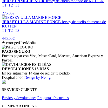
JERSEY AMELIE NOIR
Jersey de cuello redondo de KUJTEN
T1
T2
T3
275.00€
JERSEY ULLA MARINE FONCE
Jersey de cuello chimenea de
KUJTEN
T1
T2
T3
445.00€
/!\ error getUserMedia.
PAGO SEGURO
Puedes pagar con Visa, MasterCard, Maestro, American Express y
Paypal.
DEVOLUCIONES 15 DÍAS
En los siguientes 14 días de recibir tu pedido.
Despiral 2026
Design by Neorg
SERVICIO CLIENTE
Envios y devoluciones
Preguntas frecuentes
COMPRAR ONLINE