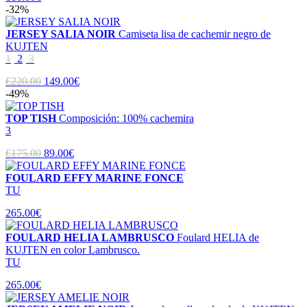
-32%
JERSEY SALIA NOIR
Camiseta lisa de cachemir negro de
KUJTEN
1
2
3
€220.00
149.00€
-49%
TOP TISH
Composición: 100% cachemira
3
€175.00
89.00€
FOULARD EFFY MARINE FONCE
TU
265.00€
FOULARD HELIA LAMBRUSCO
Foulard HELIA de
KUJTEN en color Lambrusco.
TU
265.00€