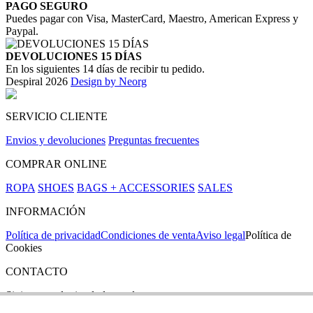
PAGO SEGURO
Puedes pagar con Visa, MasterCard, Maestro, American Express y
Paypal.
DEVOLUCIONES 15 DÍAS
En los siguientes 14 días de recibir tu pedido.
Despiral 2026
Design by Neorg
SERVICIO CLIENTE
Envios y devoluciones
Preguntas frecuentes
COMPRAR ONLINE
ROPA
SHOES
BAGS + ACCESSORIES
SALES
INFORMACIÓN
Política de privacidad
Condiciones de venta
Aviso legal
Política de
Cookies
CONTACTO
Si tienes cualquier duda puedes contactar con nosotros en nuestra
tienda de C/ Santa Clara 43, en Girona: