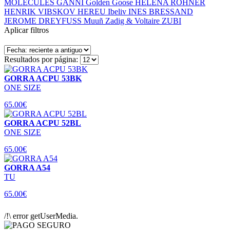
MOLECULES
GANNI
Golden Goose
HELENA ROHNER
HENRIK VIBSKOV
HEREU
Ibeliv
INES BRESSAND
JEROME DREYFUSS
Muuñ
Zadig & Voltaire
ZUBI
Aplicar filtros
Resultados por página:
GORRA ACPU 53BK
ONE SIZE
65.00€
GORRA ACPU 52BL
ONE SIZE
65.00€
GORRA A54
TU
65.00€
/!\ error getUserMedia.