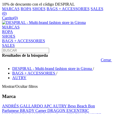
10% de descuento con el código DESPIRAL
MARCAS
ROPA
SHOES
BAGS + ACCESSORIES
SALES
(
0
)
Carrito
(0)
MARCAS
ROPA
SHOES
BAGS + ACCESSORIES
SALES
Resultados de la búsqueda
Cerrar
DESPIRAL - Multi-brand fashion store in Girona
/
BAGS + ACCESSORIES
/
AUTRY
Mostrar/Ocultar filtros
Marca
ANDRÉS GALLARDO
APC
AUTRY
Beso Beach
Bon
Parfumeur
BRADY
Carner
DRAGON
ESCENTRIC