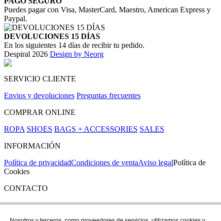
PAGO SEGURO
Puedes pagar con Visa, MasterCard, Maestro, American Express y
Paypal.
DEVOLUCIONES 15 DÍAS
En los siguientes 14 días de recibir tu pedido.
Despiral 2026
Design by Neorg
SERVICIO CLIENTE
Envios y devoluciones
Preguntas frecuentes
COMPRAR ONLINE
ROPA
SHOES
BAGS + ACCESSORIES
SALES
INFORMACIÓN
Política de privacidad
Condiciones de venta
Aviso legal
Política de
Cookies
CONTACTO
Si tienes cualquier duda puedes contactar con nosotros en nuestra
tienda de C/ Santa Clara 43, en Girona:
Nosotros y terceros, como proveedores de servicios, utilizamos cookies y