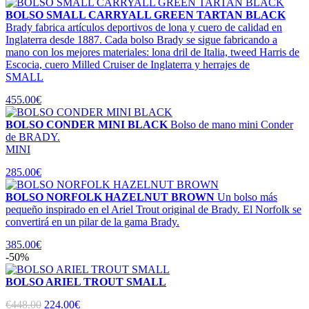
BOLSO SMALL CARRYALL GREEN TARTAN BLACK
Brady fabrica artículos deportivos de lona y cuero de calidad en
Inglaterra desde 1887. Cada bolso Brady se sigue fabricando a
mano con los mejores materiales: lona dril de Italia, tweed Harris de
Escocia, cuero Milled Cruiser de Inglaterra y herrajes de
SMALL
455.00€
BOLSO CONDER MINI BLACK
Bolso de mano mini Conder
de BRADY.
MINI
285.00€
BOLSO NORFOLK HAZELNUT BROWN
Un bolso más
pequeño inspirado en el Ariel Trout original de Brady. El Norfolk se
convertirá en un pilar de la gama Brady.
385.00€
-50%
BOLSO ARIEL TROUT SMALL
€448.00
224.00€