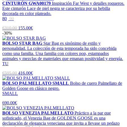
CINTURÓN GWA00179
Inspiración Far West y detalles roqueros.
Este cinturón Lace de piel negra se caracteriza por su hebilla
decorada en color plateado.
80
90
€310.00
155.00€
-30%
BOLSO STAR BAG
Star Bag es sinónimo de estilo y
personalidad. La colección de esta temporada ha sido concebida
como una familia. Una familia con colores pop, estampados
animales y mezclas de materiales que emanan positividad y energía.
TU
€595.00
416.00€
BOLSO PALMELLATO SMALL
Bolso de cuero Palmellato de
Golden Goose en clásico negro.
SMALL
690.00€
BOLSO VENEZIA PALMELLATO
Práctico a la par que
sofisticado, el Venezia Bag de GOLDEN GOOSE es una
declaración de elegancia veneciana que invita a llevase un pedazo