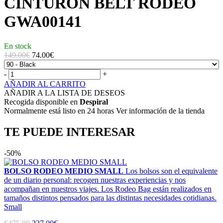
CINTURÓN BELT RODEO
GWA00141
En stock
149.00€
74.00
€
-
+
AÑADIR AL CARRITO
AÑADIR A LA LISTA DE DESEOS
Recogida disponible en
Despiral
Normalmente está listo en 24 horas Ver información de la tienda
TE PUEDE INTERESAR
-50%
BOLSO RODEO MEDIO SMALL
Los bolsos son el equivalente
de un diario personal: recogen nuestras experiencias y nos
acompañan en nuestros viajes. Los Rodeo Bag están realizados en
tamaños distintos pensados para las distintas necesidades cotidianas.
Small