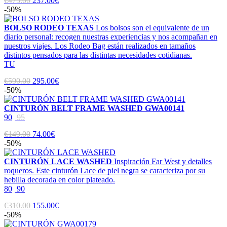
€475.00
237.00€
-50%
BOLSO RODEO TEXAS
Los bolsos son el equivalente de un
diario personal: recogen nuestras experiencias y nos acompañan en
nuestros viajes. Los Rodeo Bag están realizados en tamaños
distintos pensados para las distintas necesidades cotidianas.
TU
€590.00
295.00€
-50%
CINTURÓN BELT FRAME WASHED GWA00141
90
95
€149.00
74.00€
-50%
CINTURÓN LACE WASHED
Inspiración Far West y detalles
roqueros. Este cinturón Lace de piel negra se caracteriza por su
hebilla decorada en color plateado.
80
90
€310.00
155.00€
-50%