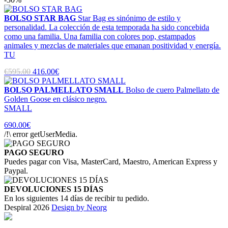
BOLSO STAR BAG
Star Bag es sinónimo de estilo y
personalidad. La colección de esta temporada ha sido concebida
como una familia. Una familia con colores pop, estampados
animales y mezclas de materiales que emanan positividad y energía.
TU
€595.00
416.00€
BOLSO PALMELLATO SMALL
Bolso de cuero Palmellato de
Golden Goose en clásico negro.
SMALL
690.00€
/!\ error getUserMedia.
PAGO SEGURO
Puedes pagar con Visa, MasterCard, Maestro, American Express y
Paypal.
DEVOLUCIONES 15 DÍAS
En los siguientes 14 días de recibir tu pedido.
Despiral 2026
Design by Neorg