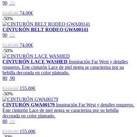
90
95
€149.00
74.00€
-50%
CINTURÓN BELT RODEO GWA00141
90
95
€149.00
74.00€
-50%
CINTURÓN LACE WASHED
Inspiración Far West y detalles
roqueros. Este cinturón Lace de piel negra se caracteriza por su
hebilla decorada en color plateado.
80
90
€310.00
155.00€
-50%
CINTURÓN GWA00179
Inspiración Far West y detalles roqueros.
Este cinturón Lace de piel negra se caracteriza por su hebilla
decorada en color plateado.
80
90
€310.00
155.00€
-30%