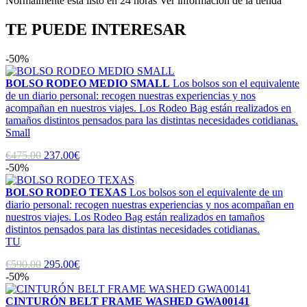
Normalmente está listo en 24 horas Ver información de la tienda
TE PUEDE INTERESAR
-50%
BOLSO RODEO MEDIO SMALL
Los bolsos son el equivalente
de un diario personal: recogen nuestras experiencias y nos
acompañan en nuestros viajes. Los Rodeo Bag están realizados en
tamaños distintos pensados para las distintas necesidades cotidianas.
Small
€475.00
237.00€
-50%
BOLSO RODEO TEXAS
Los bolsos son el equivalente de un
diario personal: recogen nuestras experiencias y nos acompañan en
nuestros viajes. Los Rodeo Bag están realizados en tamaños
distintos pensados para las distintas necesidades cotidianas.
TU
€590.00
295.00€
-50%
CINTURÓN BELT FRAME WASHED GWA00141