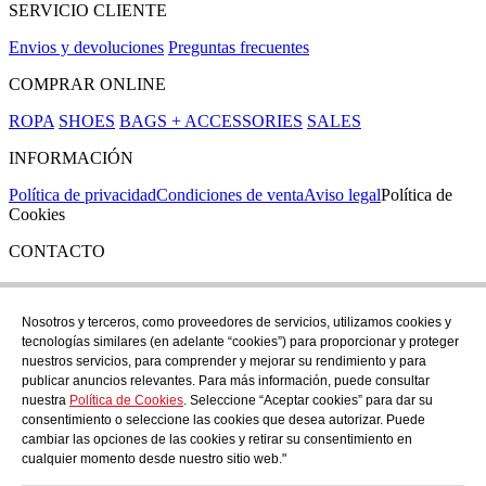
SERVICIO CLIENTE
Envios y devoluciones
Preguntas frecuentes
COMPRAR ONLINE
ROPA
SHOES
BAGS + ACCESSORIES
SALES
INFORMACIÓN
Política de privacidad
Condiciones de venta
Aviso legal
Política de
Cookies
CONTACTO
Si tienes cualquier duda puedes contactar con nosotros en nuestra
tienda de C/ Santa Clara 43, en Girona:
Nosotros y terceros, como proveedores de servicios, utilizamos cookies y
tecnologías similares (en adelante “cookies”) para proporcionar y proteger
TEL: +34 972 21 30 04
nuestros servicios, para comprender y mejorar su rendimiento y para
EMAIL: despiral@despiral.com
publicar anuncios relevantes. Para más información, puede consultar
nuestra
Política de Cookies
. Seleccione “Aceptar cookies” para dar su
SÍGUENOS EN
consentimiento o seleccione las cookies que desea autorizar. Puede
Instagram
cambiar las opciones de las cookies y retirar su consentimiento en
cualquier momento desde nuestro sitio web."
Financiado por la Unión Europea -