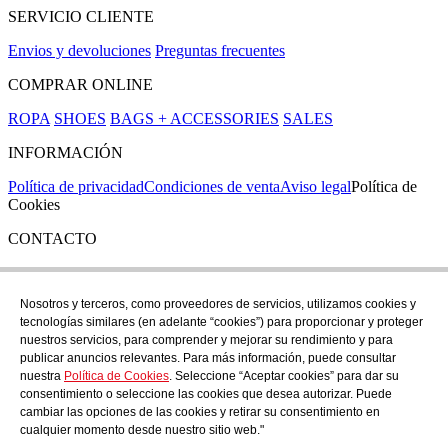
SERVICIO CLIENTE
Envios y devoluciones
Preguntas frecuentes
COMPRAR ONLINE
ROPA
SHOES
BAGS + ACCESSORIES
SALES
INFORMACIÓN
Política de privacidad
Condiciones de venta
Aviso legal
Política de
Cookies
CONTACTO
Si tienes cualquier duda puedes contactar con nosotros en nuestra
tienda de C/ Santa Clara 43, en Girona:
Nosotros y terceros, como proveedores de servicios, utilizamos cookies y
tecnologías similares (en adelante “cookies”) para proporcionar y proteger
TEL: +34 972 21 30 04
nuestros servicios, para comprender y mejorar su rendimiento y para
EMAIL: despiral@despiral.com
publicar anuncios relevantes. Para más información, puede consultar
nuestra
Política de Cookies
. Seleccione “Aceptar cookies” para dar su
SÍGUENOS EN
consentimiento o seleccione las cookies que desea autorizar. Puede
Instagram
cambiar las opciones de las cookies y retirar su consentimiento en
cualquier momento desde nuestro sitio web."