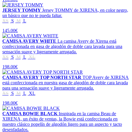
JERSEY TOMMY
Jersey TOMMY de XIRENA, en color negro,
un básico que no te pueda faltar.
XS
S
M
L
145.00€
CAMISA AVERY WHITE
La camisa Avery de Xirena está
confeccionada en gasa de algodón de doble cara lavada para una
sensación suave y ligeramente arrugada.
XS
S
M
L
XL
198.00€
CAMISA AVERY TOP NORTH STAR
TOP Avery de XIRENA
está confeccionada en nuestra gasa de algodón de doble cara lavada
para una sensación suave y ligeramente arrugada.
XS
S
M
L
XL
198.00€
CAMISA BOWIE BLACK
Inspirada en la camisa Beau de
XIRENA, un éxito de ventas, la Bowie está confeccionada en
nuestro clásico popelín de algodón ligero para un aspecto y tacto
desenfadados.