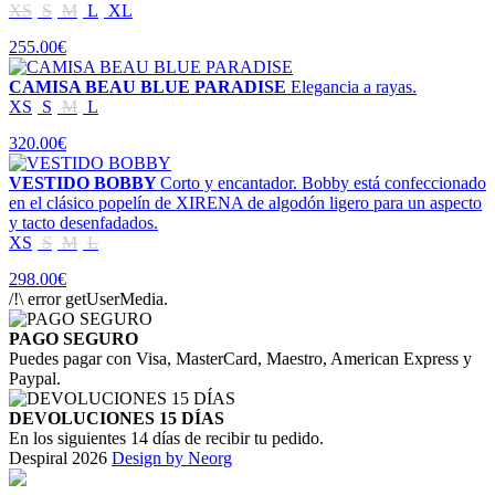
XS
S
M
L
XL
255.00€
CAMISA BEAU BLUE PARADISE
Elegancia a rayas.
XS
S
M
L
320.00€
VESTIDO BOBBY
Corto y encantador. Bobby está confeccionado
en el clásico popelín de XIRENA de algodón ligero para un aspecto
y tacto desenfadados.
XS
S
M
L
298.00€
/!\ error getUserMedia.
PAGO SEGURO
Puedes pagar con Visa, MasterCard, Maestro, American Express y
Paypal.
DEVOLUCIONES 15 DÍAS
En los siguientes 14 días de recibir tu pedido.
Despiral 2026
Design by Neorg