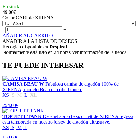
En stock
49.00
€
Collar CARI de XIRENA.
-
+
AÑADIR AL CARRITO
AÑADIR A LA LISTA DE DESEOS
Recogida disponible en
Despiral
Normalmente está listo en 24 horas Ver información de la tienda
TE PUEDE INTERESAR
CAMISA BEAU W
Fabulosa camisa de algodón 100% de
XIRENA, modelo Beau en color blanco.
XS
S
M
L
XL
254.00€
TOP JETT TANK
De vuelta a lo básico. Jett de XIRENA regresa
esta temporada en nuestro jersey de algodón ultrasuave.
XS
S
M
L
110.00€