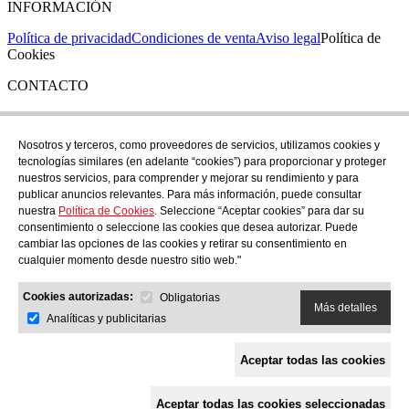
INFORMACIÓN
Política de privacidad
Condiciones de venta
Aviso legal
Política de
Cookies
CONTACTO
Si tienes cualquier duda puedes contactar con nosotros en nuestra
tienda de C/ Santa Clara 43, en Girona:
Nosotros y terceros, como proveedores de servicios, utilizamos cookies y
tecnologías similares (en adelante “cookies”) para proporcionar y proteger
TEL: +34 972 21 30 04
nuestros servicios, para comprender y mejorar su rendimiento y para
EMAIL: despiral@despiral.com
publicar anuncios relevantes. Para más información, puede consultar
nuestra
Política de Cookies
. Seleccione “Aceptar cookies” para dar su
SÍGUENOS EN
consentimiento o seleccione las cookies que desea autorizar. Puede
Instagram
cambiar las opciones de las cookies y retirar su consentimiento en
cualquier momento desde nuestro sitio web."
Financiado por la Unión Europea -
Cookies autorizadas:
NextGeneration EU
Obligatorias
Más detalles
Analíticas y publicitarias
Aceptar todas las cookies
Aceptar todas las cookies seleccionadas