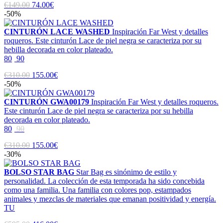
€149.00
74.00€
-50%
CINTURÓN LACE WASHED
Inspiración Far West y detalles
roqueros. Este cinturón Lace de piel negra se caracteriza por su
hebilla decorada en color plateado.
80
90
€310.00
155.00€
-50%
CINTURÓN GWA00179
Inspiración Far West y detalles roqueros.
Este cinturón Lace de piel negra se caracteriza por su hebilla
decorada en color plateado.
80
90
€310.00
155.00€
-30%
BOLSO STAR BAG
Star Bag es sinónimo de estilo y
personalidad. La colección de esta temporada ha sido concebida
como una familia. Una familia con colores pop, estampados
animales y mezclas de materiales que emanan positividad y energía.
TU