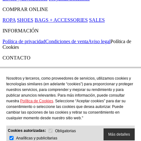
COMPRAR ONLINE
ROPA
SHOES
BAGS + ACCESSORIES
SALES
INFORMACIÓN
Política de privacidad
Condiciones de venta
Aviso legal
Política de
Cookies
CONTACTO
Si tienes cualquier duda puedes contactar con nosotros en nuestra
tienda de C/ Santa Clara 43, en Girona:
Nosotros y terceros, como proveedores de servicios, utilizamos cookies y
tecnologías similares (en adelante “cookies”) para proporcionar y proteger
TEL: +34 972 21 30 04
nuestros servicios, para comprender y mejorar su rendimiento y para
EMAIL: despiral@despiral.com
publicar anuncios relevantes. Para más información, puede consultar
nuestra
Política de Cookies
. Seleccione “Aceptar cookies” para dar su
SÍGUENOS EN
consentimiento o seleccione las cookies que desea autorizar. Puede
Instagram
cambiar las opciones de las cookies y retirar su consentimiento en
cualquier momento desde nuestro sitio web."
Financiado por la Unión Europea -
Cookies autorizadas:
NextGeneration EU
Obligatorias
Más detalles
Analíticas y publicitarias