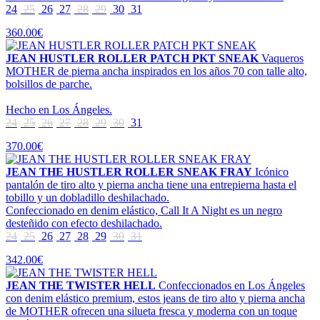
24
25
26
27
28
29
30
31
360.00€
JEAN HUSTLER ROLLER PATCH PKT SNEAK
Vaqueros
MOTHER de pierna ancha inspirados en los años 70 con talle alto,
bolsillos de parche.
Hecho en Los Ángeles.
24
25
26
27
28
29
30
31
370.00€
JEAN THE HUSTLER ROLLER SNEAK FRAY
Icónico
pantalón de tiro alto y pierna ancha tiene una entrepierna hasta el
tobillo y un dobladillo deshilachado.
Confeccionado en denim elástico, Call It A Night es un negro
desteñido con efecto deshilachado.
24
25
26
27
28
29
30
31
342.00€
JEAN THE TWISTER HELL
Confeccionados en Los Ángeles
con denim elástico premium, estos jeans de tiro alto y pierna ancha
de MOTHER ofrecen una silueta fresca y moderna con un toque