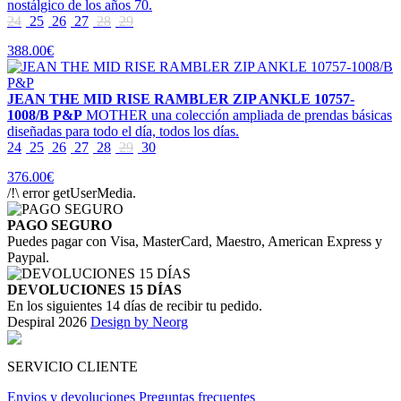
nostálgico de los años 70.
24
25
26
27
28
29
388.00€
JEAN THE MID RISE RAMBLER ZIP ANKLE 10757-
1008/B P&P
MOTHER una colección ampliada de prendas básicas
diseñadas para todo el día, todos los días.
24
25
26
27
28
29
30
376.00€
/!\ error getUserMedia.
PAGO SEGURO
Puedes pagar con Visa, MasterCard, Maestro, American Express y
Paypal.
DEVOLUCIONES 15 DÍAS
En los siguientes 14 días de recibir tu pedido.
Despiral 2026
Design by Neorg
SERVICIO CLIENTE
Envios y devoluciones
Preguntas frecuentes