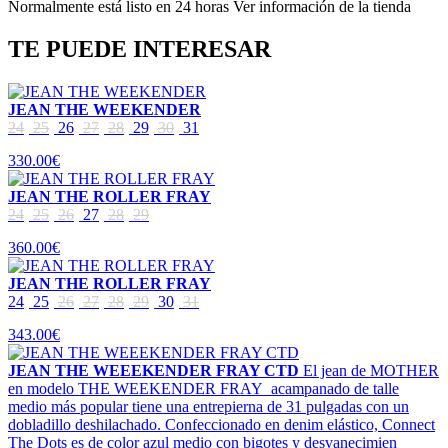
Normalmente está listo en 24 horas Ver información de la tienda
TE PUEDE INTERESAR
JEAN THE WEEKENDER
24
25
26
27
28
29
30
31
330.00€
JEAN THE ROLLER FRAY
24
25
26
27
28
29
360.00€
JEAN THE ROLLER FRAY
24
25
26
27
28
29
30
31
343.00€
JEAN THE WEEEKENDER FRAY CTD
El jean de MOTHER
en modelo THE WEEKENDER FRAY acampanado de talle
medio más popular tiene una entrepierna de 31 pulgadas con un
dobladillo deshilachado. Confeccionado en denim elástico, Connect
The Dots es de color azul medio con bigotes y desvanecimien