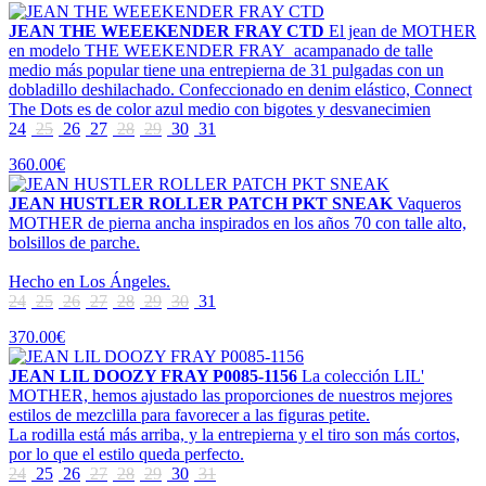
JEAN THE WEEEKENDER FRAY CTD
El jean de MOTHER
en modelo THE WEEKENDER FRAY acampanado de talle
medio más popular tiene una entrepierna de 31 pulgadas con un
dobladillo deshilachado. Confeccionado en denim elástico, Connect
The Dots es de color azul medio con bigotes y desvanecimien
24
25
26
27
28
29
30
31
360.00€
JEAN HUSTLER ROLLER PATCH PKT SNEAK
Vaqueros
MOTHER de pierna ancha inspirados en los años 70 con talle alto,
bolsillos de parche.
Hecho en Los Ángeles.
24
25
26
27
28
29
30
31
370.00€
JEAN LIL DOOZY FRAY P0085-1156
La colección LIL'
MOTHER, hemos ajustado las proporciones de nuestros mejores
estilos de mezclilla para favorecer a las figuras petite.
La rodilla está más arriba, y la entrepierna y el tiro son más cortos,
por lo que el estilo queda perfecto.
24
25
26
27
28
29
30
31