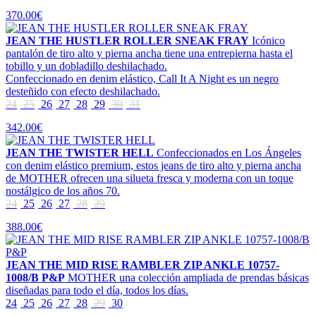
370.00€
JEAN THE HUSTLER ROLLER SNEAK FRAY
Icónico
pantalón de tiro alto y pierna ancha tiene una entrepierna hasta el
tobillo y un dobladillo deshilachado.
Confeccionado en denim elástico, Call It A Night es un negro
desteñido con efecto deshilachado.
24
25
26
27
28
29
30
31
342.00€
JEAN THE TWISTER HELL
Confeccionados en Los Ángeles
con denim elástico premium, estos jeans de tiro alto y pierna ancha
de MOTHER ofrecen una silueta fresca y moderna con un toque
nostálgico de los años 70.
24
25
26
27
28
29
388.00€
JEAN THE MID RISE RAMBLER ZIP ANKLE 10757-
1008/B P&P
MOTHER una colección ampliada de prendas básicas
diseñadas para todo el día, todos los días.
24
25
26
27
28
29
30