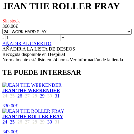
JEAN THE ROLLER FRAY
Sin stock
360.00
€
-
+
AÑADIR AL CARRITO
AÑADIR A LA LISTA DE DESEOS
Recogida disponible en
Despiral
Normalmente está listo en 24 horas Ver información de la tienda
TE PUEDE INTERESAR
JEAN THE WEEKENDER
24
25
26
27
28
29
30
31
330.00€
JEAN THE ROLLER FRAY
24
25
26
27
28
29
30
31
343.00€