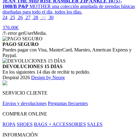
JEAN THE MID RISE RAMBLER ZIP ANKLE 10757-
1008/B P&P
MOTHER una colección ampliada de prendas básicas
diseñadas para todo el día, todos los días.
24
25
26
27
28
29
30
376.00€
/!\ error getUserMedia.
PAGO SEGURO
Puedes pagar con Visa, MasterCard, Maestro, American Express y
Paypal.
DEVOLUCIONES 15 DÍAS
En los siguientes 14 días de recibir tu pedido.
Despiral 2026
Design by Neorg
SERVICIO CLIENTE
Envios y devoluciones
Preguntas frecuentes
COMPRAR ONLINE
ROPA
SHOES
BAGS + ACCESSORIES
SALES
INFORMACIÓN