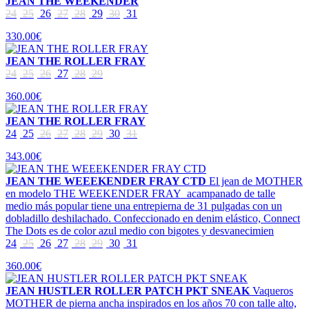
JEAN THE WEEKENDER
24
25
26
27
28
29
30
31
330.00€
JEAN THE ROLLER FRAY
24
25
26
27
28
29
360.00€
JEAN THE ROLLER FRAY
24
25
26
27
28
29
30
31
343.00€
JEAN THE WEEEKENDER FRAY CTD
El jean de MOTHER
en modelo THE WEEKENDER FRAY acampanado de talle
medio más popular tiene una entrepierna de 31 pulgadas con un
dobladillo deshilachado. Confeccionado en denim elástico, Connect
The Dots es de color azul medio con bigotes y desvanecimien
24
25
26
27
28
29
30
31
360.00€
JEAN HUSTLER ROLLER PATCH PKT SNEAK
Vaqueros
MOTHER de pierna ancha inspirados en los años 70 con talle alto,