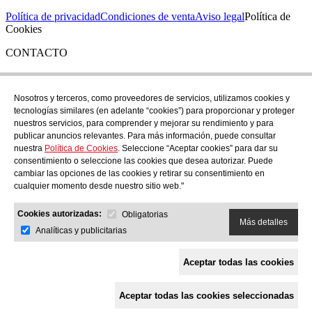
Política de privacidad
Condiciones de venta
Aviso legal
Política de
Cookies
CONTACTO
Si tienes cualquier duda puedes contactar con nosotros en nuestra
tienda de C/ Santa Clara 43, en Girona:
Nosotros y terceros, como proveedores de servicios, utilizamos cookies y
tecnologías similares (en adelante “cookies”) para proporcionar y proteger
TEL: +34 972 21 30 04
nuestros servicios, para comprender y mejorar su rendimiento y para
EMAIL: despiral@despiral.com
publicar anuncios relevantes. Para más información, puede consultar
nuestra
Política de Cookies
. Seleccione “Aceptar cookies” para dar su
SÍGUENOS EN
consentimiento o seleccione las cookies que desea autorizar. Puede
Instagram
cambiar las opciones de las cookies y retirar su consentimiento en
cualquier momento desde nuestro sitio web."
Financiado por la Unión Europea -
Cookies autorizadas:
NextGeneration EU
Obligatorias
Más detalles
Analíticas y publicitarias
Aceptar todas las cookies
Aceptar todas las cookies seleccionadas